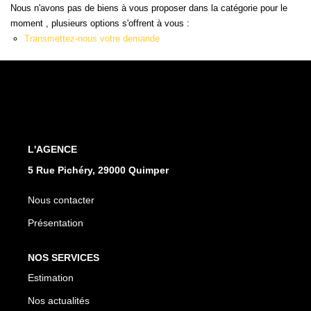
Qui Sommes Nous
Nous n'avons pas de biens à vous proposer dans la catégorie pour le
Notre Équipe
moment , plusieurs options s'offrent à vous :
Transmettez-nous votre demande
Nos Partenaires
Nous Contacter
L'AGENCE
5 Rue Pichéry, 29000 Quimper
Nous contacter
Présentation
NOS SERVICES
Estimation
Nos actualités