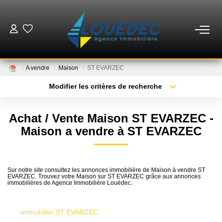
VENTES
A vendre
Maison
ST EVARZEC
LOCATIONS
Modifier les critères de recherche
Type de transaction
Localisation
Acheter
Localisation
ESTIMATION
Achat / Vente Maison ST EVARZEC -
Type de bien
Sélectionnez...
Surface min
Maison a vendre à ST EVARZEC
GESTION
Plus de critères
Budget max
MISE EN VENTE
Sur notre site consultez les annonces immobilière de Maison à vendre ST
EVARZEC. Trouvez votre Maison sur ST EVARZEC grâce aux annonces
Créer une alerte
immobilières de Agence Immobilière Louédec.
NOTRE AGENCE
Immobilier ST EVARZEC