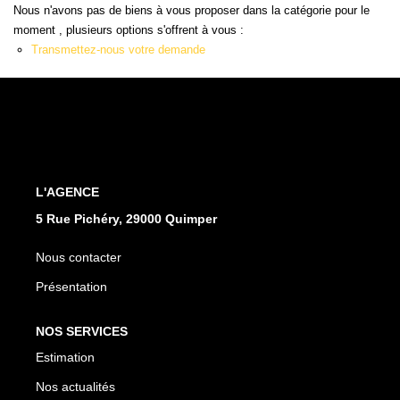
Qui Sommes Nous
Nous n'avons pas de biens à vous proposer dans la catégorie pour le
Notre Équipe
moment , plusieurs options s'offrent à vous :
Transmettez-nous votre demande
Nos Partenaires
Nous Contacter
L'AGENCE
5 Rue Pichéry, 29000 Quimper
Nous contacter
Présentation
NOS SERVICES
Estimation
Nos actualités