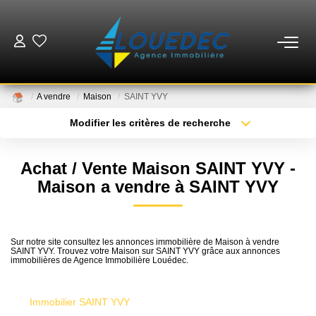
VENTES
A vendre
Maison
SAINT YVY
LOCATIONS
Modifier les critères de recherche
Type de transaction
Localisation
Acheter
Localisation
ESTIMATION
Achat / Vente Maison SAINT YVY -
Type de bien
Sélectionnez...
Surface min
Maison a vendre à SAINT YVY
GESTION
Plus de critères
Budget max
MISE EN VENTE
Sur notre site consultez les annonces immobilière de Maison à vendre
SAINT YVY. Trouvez votre Maison sur SAINT YVY grâce aux annonces
Créer une alerte
immobilières de Agence Immobilière Louédec.
NOTRE AGENCE
Immobilier SAINT YVY