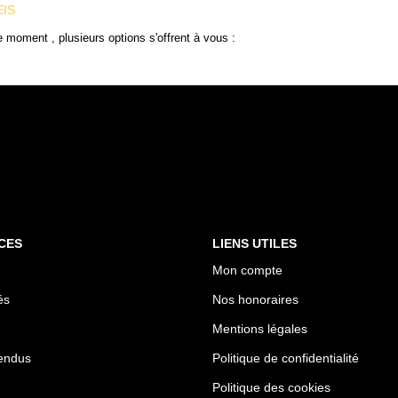
EIS
 moment , plusieurs options s'offrent à vous :
CES
LIENS UTILES
Mon compte
és
Nos honoraires
Mentions légales
endus
Politique de confidentialité
Politique des cookies