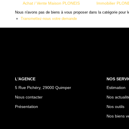
Achat / Vente Maison PLONEIS
Immobilier PLON
Nous n'avons pas de biens à vous proposer dans la catégorie pour le
Transmettez-nous votre demande
L'AGENCE
NOS SERVI
5 Rue Pichéry, 29000 Quimper
Estimation
Nous contacter
Nos actualit
Présentation
Nos outils
Nos biens v