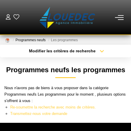
VENTES
Programmes neufs
Les programmes
LOCATIONS
Modifier les critères de recherche
Type de transaction
Localisation
Acheter
Localisation
ESTIMATION
Programmes neufs les programmes
Type de bien
Sélectionnez...
Surface min
GESTION
Nous n'avons pas de biens à vous proposer dans la catégorie
Plus de critères
Budget max
Programmes neufs Les programmes pour le moment , plusieurs options
MISE EN VENTE
s'offrent à vous :
Créer une alerte
Re-soumettre la recherche avec moins de critères.
Transmettez-nous votre demande
NOTRE AGENCE