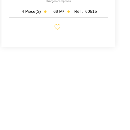
charges comprises
68
M²
Réf :
60515
4
Pièce(s)