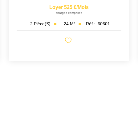
Loyer 525 €/mois
charges comprises
24
M²
Réf :
60601
2
Pièce(s)