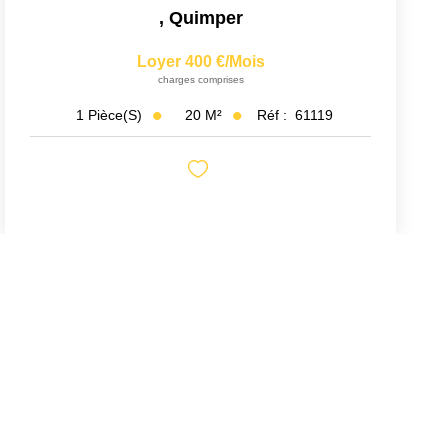
,
Quimper
Loyer 400 €/mois
charges comprises
20
M²
Réf :
61119
1
Pièce(s)