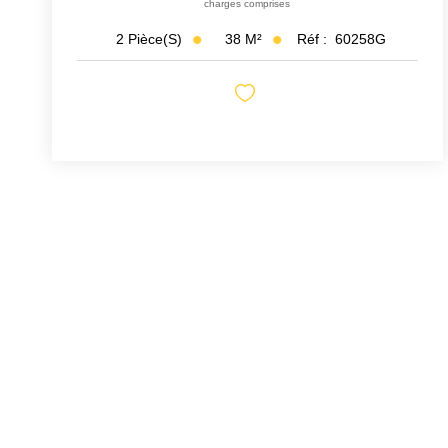
charges comprises
38
M²
Réf :
60258G
2
Pièce(s)