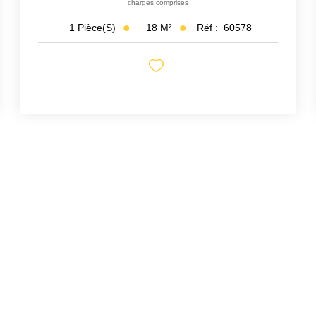
charges comprises
18
M²
Réf :
60578
1
Pièce(s)