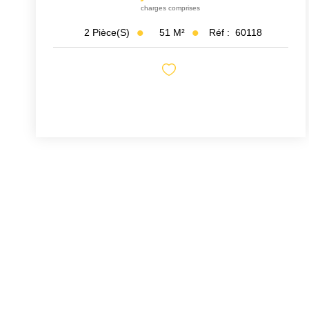
charges comprises
51
M²
Réf :
60118
2
Pièce(s)