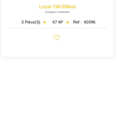
Loyer 740 €/mois
charges comprises
67
M²
Réf :
60396
3
Pièce(s)