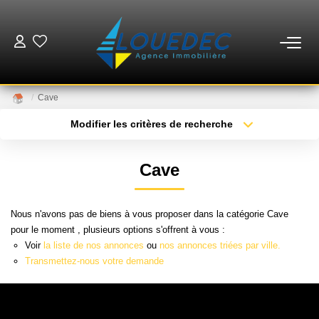
VENTES
Cave
LOCATIONS
Modifier les critères de recherche
Type de transaction
Localisation
Acheter
Localisation
ESTIMATION
Cave
Type de bien
Sélectionnez...
Surface min
GESTION
Nous n'avons pas de biens à vous proposer dans la catégorie Cave
Plus de critères
Budget max
pour le moment , plusieurs options s'offrent à vous :
MISE EN VENTE
Voir
la liste de nos annonces
ou
nos annonces triées par ville.
Créer une alerte
Transmettez-nous votre demande
NOTRE AGENCE