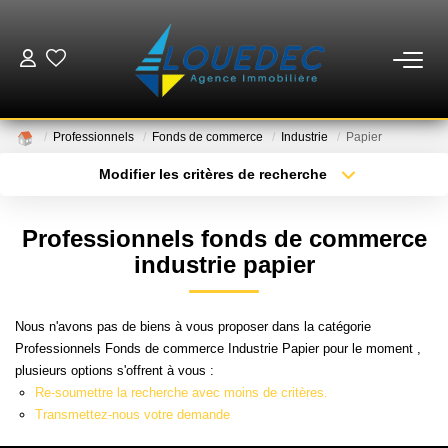
VENTES
Professionnels
Fonds de commerce
Industrie
Papier
LOCATIONS
Modifier les critères de recherche
Type de transaction
Localisation
Acheter
Localisation
ESTIMATION
Professionnels fonds de commerce
Type de bien
Sélectionnez...
Surface min
industrie papier
GESTION
Plus de critères
Budget max
Nous n'avons pas de biens à vous proposer dans la catégorie
MISE EN VENTE
Professionnels Fonds de commerce Industrie Papier pour le moment ,
Créer une alerte
plusieurs options s'offrent à vous :
Re-soumettre la recherche avec moins de critères.
NOTRE AGENCE
Transmettez-nous votre demande