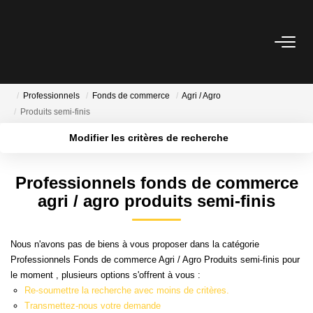
VENTES
Professionnels
Fonds de commerce
Agri / Agro
LOCATIONS
Produits semi-finis
Modifier les critères de recherche
ESTIMATION
Localisation
Type de transaction
Surface min
Professionnels fonds de commerce
Type de bien
GESTION
agri / agro produits semi-finis
Plus de critères
Budget max
MISE EN VENTE
Créer une alerte
Nous n'avons pas de biens à vous proposer dans la catégorie
Professionnels Fonds de commerce Agri / Agro Produits semi-finis pour
le moment , plusieurs options s'offrent à vous :
NOTRE AGENCE
Re-soumettre la recherche avec moins de critères.
Transmettez-nous votre demande
Qui Sommes Nous