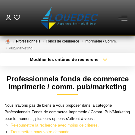
VENTES
Professionnels
Fonds de commerce
Imprimerie / Comm.
LOCATIONS
Pub/Marketing
Modifier les critères de recherche
Type de transaction
Localisation
ESTIMATION
Acheter
Localisation
Professionnels fonds de commerce
Type de bien
GESTION
Sélectionnez...
Surface min
imprimerie / comm. pub/marketing
Plus de critères
Budget max
MISE EN VENTE
Nous n'avons pas de biens à vous proposer dans la catégorie
Professionnels Fonds de commerce Imprimerie / Comm. Pub/Marketing
Créer une alerte
pour le moment , plusieurs options s'offrent à vous :
NOTRE AGENCE
Re-soumettre la recherche avec moins de critères.
Transmettez-nous votre demande