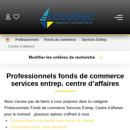
VENTES
Professionnels
Fonds de commerce
Services Entrep.
LOCATIONS
Centre d’affaires
Modifier les critères de recherche
Type de transaction
Localisation
ESTIMATION
Acheter
Localisation
Professionnels fonds de commerce
Type de bien
GESTION
Sélectionnez...
Surface min
services entrep. centre d’affaires
Plus de critères
Budget max
MISE EN VENTE
Nous n'avons pas de biens à vous proposer dans la catégorie
Professionnels Fonds de commerce Services Entrep. Centre d’affaires
Créer une alerte
pour le moment , plusieurs options s'offrent à vous :
NOTRE AGENCE
Re-soumettre la recherche avec moins de critères.
Transmettez-nous votre demande