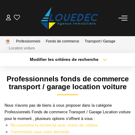
VENTES
Professionnels
Fonds de commerce
Transport / Garage
LOCATIONS
Location voiture
Modifier les critères de recherche
ESTIMATION
Localisation
Type de transaction
Surface min
Professionnels fonds de commerce
Type de bien
GESTION
transport / garage location voiture
Plus de critères
Budget max
MISE EN VENTE
Créer une alerte
Nous n'avons pas de biens à vous proposer dans la catégorie
Professionnels Fonds de commerce Transport / Garage Location voiture
pour le moment , plusieurs options s'offrent à vous :
NOTRE AGENCE
Re-soumettre la recherche avec moins de critères.
Transmettez-nous votre demande
Qui Sommes Nous