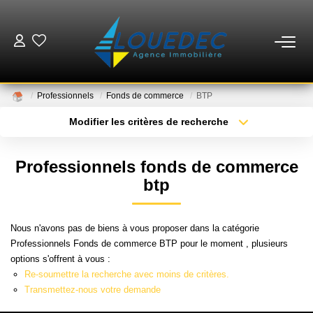
VENTES
Professionnels
Fonds de commerce
BTP
LOCATIONS
Modifier les critères de recherche
Type de transaction
Localisation
Acheter
Localisation
ESTIMATION
Professionnels fonds de commerce
Type de bien
Sélectionnez...
Surface min
btp
GESTION
Plus de critères
Budget max
Nous n'avons pas de biens à vous proposer dans la catégorie
MISE EN VENTE
Professionnels Fonds de commerce BTP pour le moment , plusieurs
Créer une alerte
options s'offrent à vous :
Re-soumettre la recherche avec moins de critères.
NOTRE AGENCE
Transmettez-nous votre demande