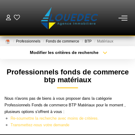
VENTES
Professionnels
Fonds de commerce
BTP
Matériaux
LOCATIONS
Modifier les critères de recherche
Type de transaction
Localisation
Acheter
Localisation
ESTIMATION
Professionnels fonds de commerce
Type de bien
Sélectionnez...
Surface min
btp matériaux
GESTION
Plus de critères
Budget max
Nous n'avons pas de biens à vous proposer dans la catégorie
MISE EN VENTE
Professionnels Fonds de commerce BTP Matériaux pour le moment ,
Créer une alerte
plusieurs options s'offrent à vous :
Re-soumettre la recherche avec moins de critères.
NOTRE AGENCE
Transmettez-nous votre demande