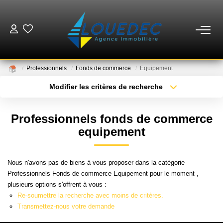
VENTES
Professionnels
Fonds de commerce
Equipement
LOCATIONS
Modifier les critères de recherche
Type de transaction
Localisation
Acheter
Localisation
ESTIMATION
Professionnels fonds de commerce
Type de bien
Sélectionnez...
Surface min
equipement
GESTION
Plus de critères
Budget max
Nous n'avons pas de biens à vous proposer dans la catégorie
MISE EN VENTE
Professionnels Fonds de commerce Equipement pour le moment ,
Créer une alerte
plusieurs options s'offrent à vous :
Re-soumettre la recherche avec moins de critères.
NOTRE AGENCE
Transmettez-nous votre demande