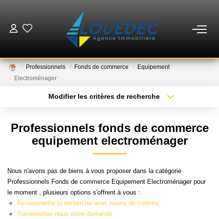
VENTES
Professionnels
Fonds de commerce
Equipement
LOCATIONS
Electroménager
Modifier les critères de recherche
Type de transaction
Localisation
ESTIMATION
Acheter
Localisation
Professionnels fonds de commerce
Type de bien
GESTION
Sélectionnez...
Surface min
equipement electroménager
Plus de critères
Budget max
MISE EN VENTE
Nous n'avons pas de biens à vous proposer dans la catégorie
Professionnels Fonds de commerce Equipement Electroménager pour
Créer une alerte
le moment , plusieurs options s'offrent à vous :
NOTRE AGENCE
Re-soumettre la recherche avec moins de critères.
Transmettez-nous votre demande