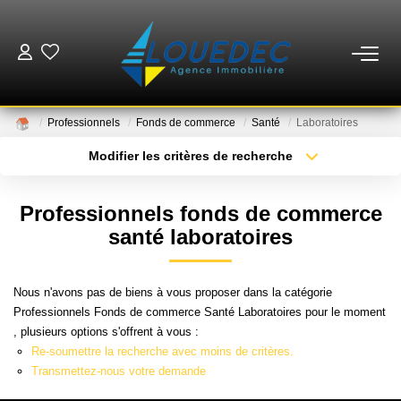
VENTES
Professionnels
Fonds de commerce
Santé
Laboratoires
LOCATIONS
Modifier les critères de recherche
Type de transaction
Localisation
Acheter
Localisation
ESTIMATION
Professionnels fonds de commerce
Type de bien
Sélectionnez...
Surface min
santé laboratoires
GESTION
Plus de critères
Budget max
Nous n'avons pas de biens à vous proposer dans la catégorie
MISE EN VENTE
Professionnels Fonds de commerce Santé Laboratoires pour le moment
Créer une alerte
, plusieurs options s'offrent à vous :
Re-soumettre la recherche avec moins de critères.
NOTRE AGENCE
Transmettez-nous votre demande