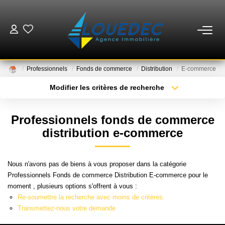
VENTES
Professionnels
Fonds de commerce
Distribution
E-commerce
LOCATIONS
Modifier les critères de recherche
Type de transaction
Localisation
Acheter
Localisation
ESTIMATION
Professionnels fonds de commerce
Type de bien
Sélectionnez...
Surface min
distribution e-commerce
GESTION
Plus de critères
Budget max
Nous n'avons pas de biens à vous proposer dans la catégorie
MISE EN VENTE
Professionnels Fonds de commerce Distribution E-commerce pour le
Créer une alerte
moment , plusieurs options s'offrent à vous :
Re-soumettre la recherche avec moins de critères.
NOTRE AGENCE
Transmettez-nous votre demande