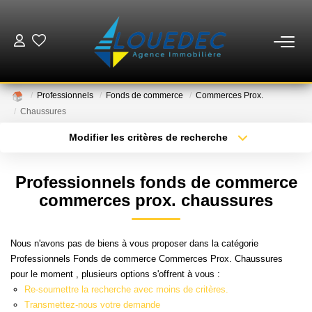
VENTES
Professionnels
Fonds de commerce
Commerces Prox.
LOCATIONS
Chaussures
Modifier les critères de recherche
Type de transaction
Localisation
ESTIMATION
Acheter
Localisation
Professionnels fonds de commerce
Type de bien
GESTION
Sélectionnez...
Surface min
commerces prox. chaussures
Plus de critères
Budget max
MISE EN VENTE
Nous n'avons pas de biens à vous proposer dans la catégorie
Professionnels Fonds de commerce Commerces Prox. Chaussures
Créer une alerte
pour le moment , plusieurs options s'offrent à vous :
NOTRE AGENCE
Re-soumettre la recherche avec moins de critères.
Transmettez-nous votre demande