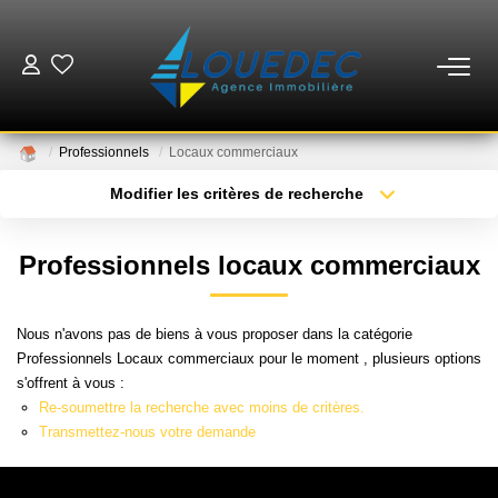
VENTES
Professionnels
Locaux commerciaux
LOCATIONS
Modifier les critères de recherche
Type de transaction
Localisation
Acheter
Localisation
ESTIMATION
Professionnels locaux commerciaux
Type de bien
Sélectionnez...
Surface min
GESTION
Nous n'avons pas de biens à vous proposer dans la catégorie
Plus de critères
Budget max
Professionnels Locaux commerciaux pour le moment , plusieurs options
MISE EN VENTE
s'offrent à vous :
Créer une alerte
Re-soumettre la recherche avec moins de critères.
Transmettez-nous votre demande
NOTRE AGENCE