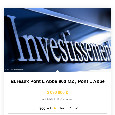
Bureaux Pont L Abbe 900 M2
,
Pont L Abbe
2 090 000 €
dont 4,5% TTC d'honoraires
Réf :
4987
900
M²