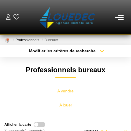
VENTES
Professionnels
Bureaux
LOCATIONS
Modifier les critères de recherche
Type de transaction
Localisation
Acheter
Localisation
ESTIMATION
Professionnels bureaux
Type de bien
Sélectionnez...
Surface min
GESTION
Plus de critères
Budget max
A vendre
MISE EN VENTE
Créer une alerte
A louer
NOTRE AGENCE
Afficher la carte
2 annonce(s) trouvée(s)