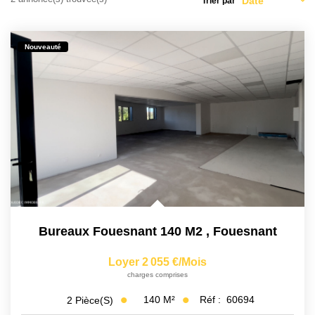
Qui Sommes Nous
Trier par
Notre Équipe
Nos Partenaires
Nouveauté
Nous Contacter
Bureaux Fouesnant 140 M2
,
Fouesnant
Loyer 2 055 €/mois
charges comprises
140
M²
Réf :
60694
2
Pièce(s)