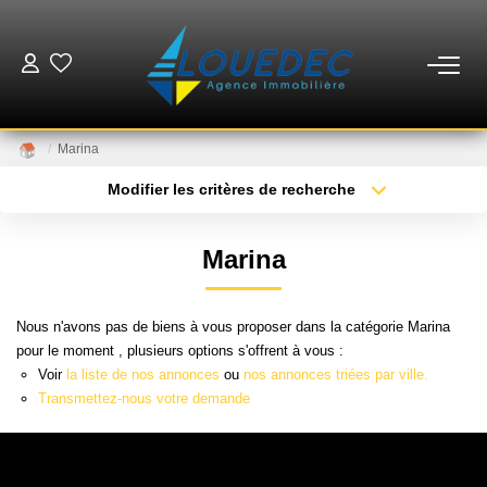
VENTES
Marina
LOCATIONS
Modifier les critères de recherche
Type de transaction
Localisation
Acheter
Localisation
ESTIMATION
Marina
Type de bien
Sélectionnez...
Surface min
GESTION
Nous n'avons pas de biens à vous proposer dans la catégorie Marina
Plus de critères
Budget max
pour le moment , plusieurs options s'offrent à vous :
MISE EN VENTE
Voir
la liste de nos annonces
ou
nos annonces triées par ville.
Créer une alerte
Transmettez-nous votre demande
NOTRE AGENCE