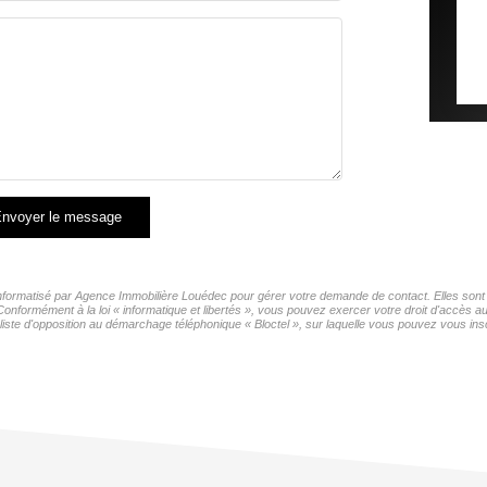
COMMERCES
MÉDEC
nvoyer le message
 informatisé par Agence Immobilière Louédec pour gérer votre demande de contact. Elles sont c
Conformément à la loi « informatique et libertés », vous pouvez exercer votre droit d'accès 
e d'opposition au démarchage téléphonique « Bloctel », sur laquelle vous pouvez vous inscr