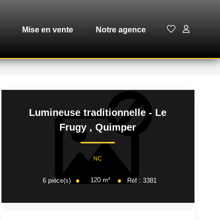
Mise en vente
Notre agence
Lumineuse traditionnelle - Le
Frugy
,
Quimper
NC
120
m²
6
pièce(s)
Réf :
3381