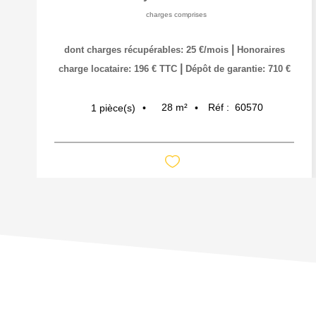
charges comprises
|
dont charges récupérables: 25 €/mois
Honoraires
|
charge locataire: 196 € TTC
Dépôt de garantie: 710 €
28
m²
Réf :
60570
1
pièce(s)