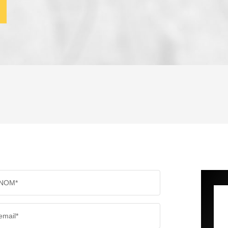
ENFANTS ET ADOLESCENTS
AGE M
TAUX DE PROPRIÉTAIRES
TAUX D
PART DES MÉNAGES SANS VOITURE
DISTAN
NOM*
RÉSULTATS DES LYCÉES
ECOLES
email*