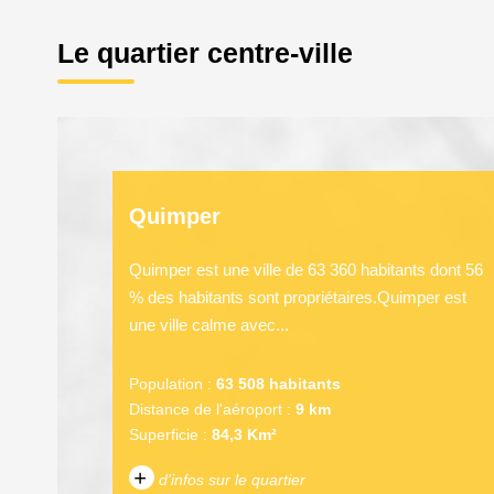
Le quartier centre-ville
Quimper
Quimper est une ville de 63 360 habitants dont 56
% des habitants sont propriétaires.Quimper est
une ville calme avec...
Population :
63 508 habitants
Distance de l'aéroport :
9 km
Superficie :
84,3 Km²
+
d'infos sur le quartier