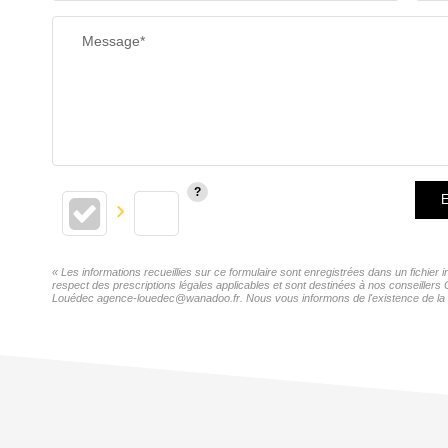
RESTAURANTS ET CAFÉS
Message*
E
« Les informations recueillies sur ce formulaire sont enregistrées dans un fichier
respect des prescriptions légales applicables et sont destinées à nos conseillers 
Louédec agence-louedec@wanadoo.fr. Nous vous informons de l'existence de la list