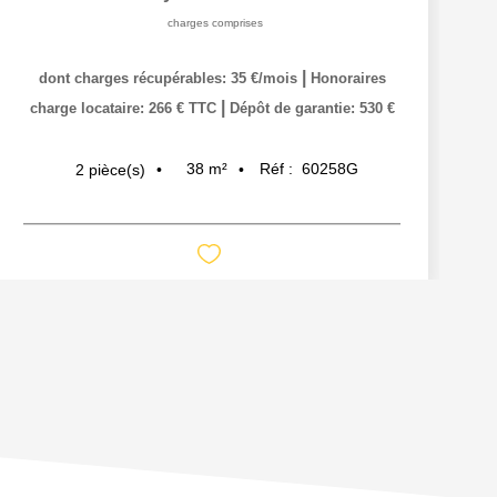
charges comprises
|
dont charges récupérables: 35 €/mois
Honoraires
|
charge locataire: 266 € TTC
Dépôt de garantie: 530 €
38
m²
Réf :
60258G
2
pièce(s)