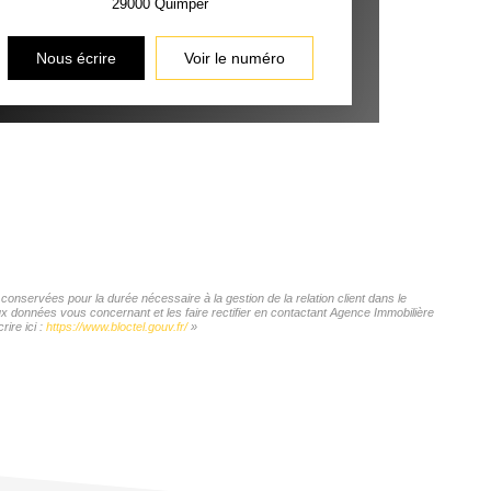
29000
Quimper
INS
Nous écrire
Voir le numéro
onservées pour la durée nécessaire à la gestion de la relation client dans le
aux données vous concernant et les faire rectifier en contactant Agence Immobilière
ire ici :
https://www.bloctel.gouv.fr/
»