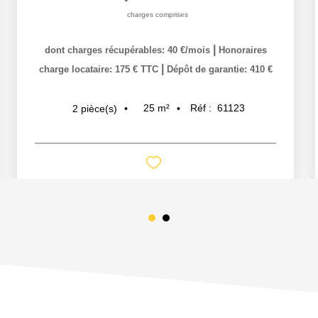
charges comprises
|
dont charges récupérables: 40 €/mois
Honoraires
|
charge locataire: 175 € TTC
Dépôt de garantie: 410 €
25
m²
Réf :
61123
2
pièce(s)