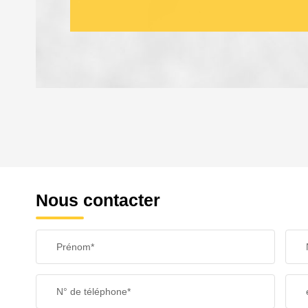
DENSITÉ DE POPULATION
REVENU MENSUEL PAR MÉNAGE
Nous contacter
TAXE FONCIÈRE
Prénom*
SUPERFICIE :
N° de téléphone*