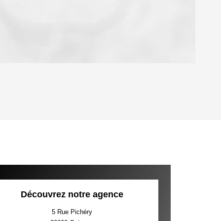
OYEN
'HABITATION
CE DE L'AÉROPORT :
 ET CRÈCHES
Découvrez notre agence
5 Rue Pichéry