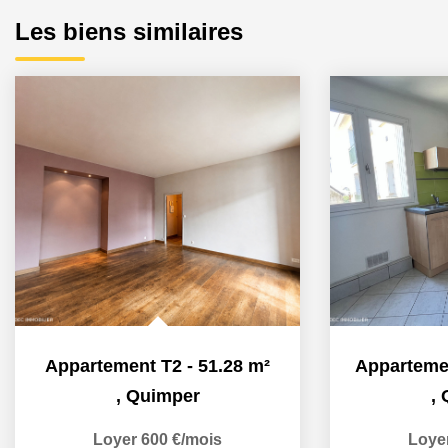
Les biens similaires
Appartement T2 - 51.28 m²
,
Quimper
,
Loyer 600 €/mois
Loye