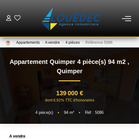
VENTES
Appartements
A vendre
4 pièces
Référence 5086
LOCATIONS
Appartement Quimper 4 pièce(s) 94 m2
,
ESTIMATION
Quimper
GESTION
139 000 €
dont 6,92% TTC d'honoraires
MISE EN VENTE
4
pièce(s)
•
94
m²
•
Réf : 5086
NOTRE AGENCE
A vendre