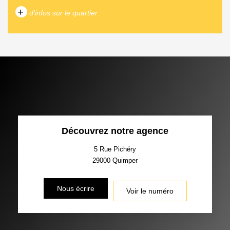
+
d'infos sur le quartier
DENSITÉ DE POPULATION
ENFANTS ET ADOLESCENTS
AGE MOYEN
REVENU MENSUEL PAR
MÉNAGE
TAUX DE PROPRIÉTAIRES
TAUX D'HABITATION
Découvrez notre agence
TAXE FONCIÈRE
PART DES MÉNAGES SANS
VOITURE
5 Rue Pichéry
29000
Quimper
DISTANCE DE L'AÉROPORT :
SUPERFICIE :
Nous écrire
Voir le numéro
RÉSULTATS DES LYCÉES
ECOLES ET CRÈCHES
RESTAURANTS ET CAFÉS
COMMERCES