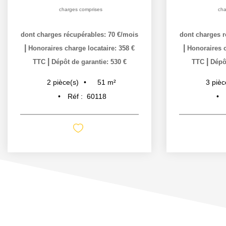
charges comprises
cha
dont charges récupérables: 70 €/mois
dont charges r
|
|
Honoraires charge locataire: 358 €
Honoraires c
|
|
TTC
Dépôt de garantie: 530 €
TTC
Dépôt
51
m²
2
pièce(s)
3
pièc
Réf :
60118