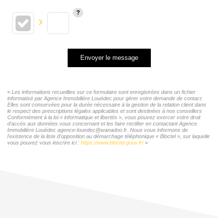
Envoyer le message
« Les informations recueillies sur ce formulaire sont enregistrées dans un fichier
informatisé par Agence Immobilière Louédec pour gérer votre demande de contact.
Elles sont conservées pour la durée nécessaire à la gestion de la relation client dans
le respect des prescriptions légales applicables et sont destinées à nos conseillers
Conformément à la loi « informatique et libertés », vous pouvez exercer votre droit
d'accès aux données vous concernant et les faire rectifier en contactant Agence
Immobilière Louédec agence-louedec@wanadoo.fr. Nous vous informons de
l'existence de la liste d'opposition au démarchage téléphonique « Bloctel », sur laquelle
vous pouvez vous inscrire ici :
https://www.bloctel.gouv.fr/
»