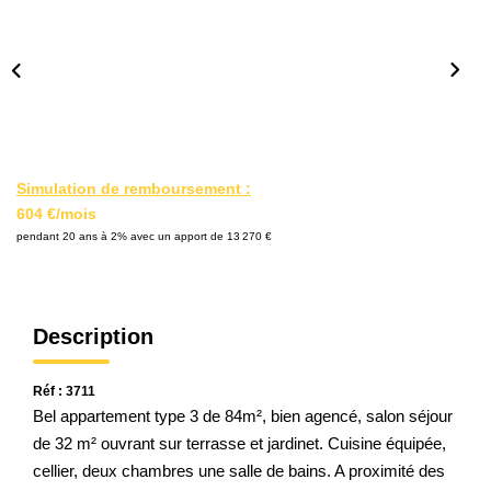
Qui Sommes Nous
Notre Équipe
Nos Partenaires
Nous Contacter
Simulation de remboursement :
604 €/mois
pendant 20 ans à 2% avec un apport de 13 270 €
Description
Réf : 3711
Bel appartement type 3 de 84m², bien agencé, salon séjour
de 32 m² ouvrant sur terrasse et jardinet. Cuisine équipée,
cellier, deux chambres une salle de bains. A proximité des