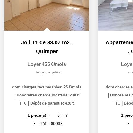
Joli T1 de 33.07 m2
,
Quimper
,
Loyer 455 €/mois
Loye
charges comprises
cha
dont charges récupérables: 25 €/mois
dont charges r
|
|
Honoraires charge locataire: 238 €
Honoraires c
|
|
TTC
Dépôt de garantie: 430 €
TTC
Dépôt
34
m²
1
pièce(s)
1
pièc
Réf :
60038