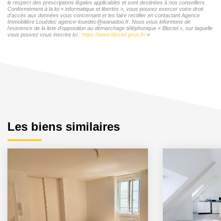
le respect des prescriptions légales applicables et sont destinées à nos conseillers
Conformément à la loi « informatique et libertés », vous pouvez exercer votre droit
d'accès aux données vous concernant et les faire rectifier en contactant Agence
Immobilière Louédec agence-louedec@wanadoo.fr. Nous vous informons de
l'existence de la liste d'opposition au démarchage téléphonique « Bloctel », sur laquelle
vous pouvez vous inscrire ici :
https://www.bloctel.gouv.fr/
»
Les biens similaires