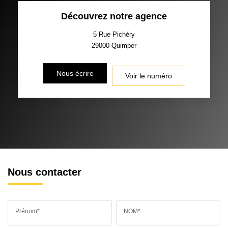
Découvrez notre agence
TAXE FONCIÈRE
PART DES MÉNAGES SANS
VOITURE
5 Rue Pichéry
29000
Quimper
DISTANCE DE L'AÉROPORT :
SUPERFICIE :
Nous écrire
Voir le numéro
RÉSULTATS DES LYCÉES
ECOLES ET CRÈCHES
RESTAURANTS ET CAFÉS
COMMERCES
MÉDECINS
Nous contacter
Prénom*
NOM*