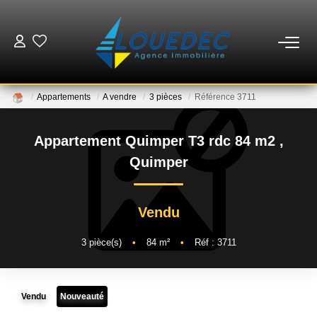
VENTES
Appartements
A vendre
3 pièces
Référence 3711
LOCATIONS
Appartement Quimper T3 rdc 84 m2
,
ESTIMATION
Quimper
GESTION
Vendu
MISE EN VENTE
3
pièce(s)
•
84
m²
•
Réf : 3711
NOTRE AGENCE
Vendu
Nouveauté