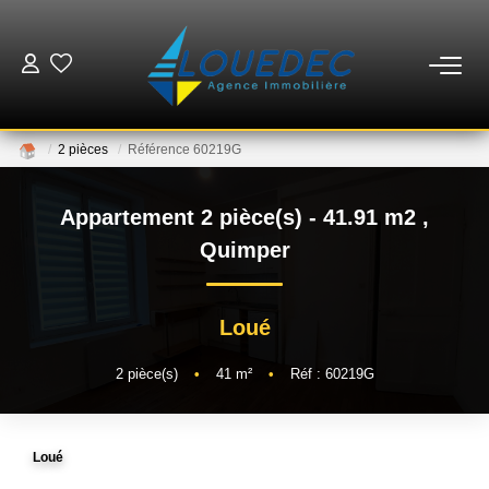
VENTES
2 pièces
Référence 60219G
LOCATIONS
Appartement 2 pièce(s) - 41.91 m2
,
ESTIMATION
Quimper
GESTION
Loué
MISE EN VENTE
2
pièce(s)
•
41
m²
•
Réf : 60219G
NOTRE AGENCE
Loué