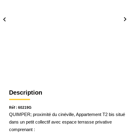
Qui Sommes Nous
Notre Équipe
Nos Partenaires
Nous Contacter
Description
Réf : 60219G
QUIMPER; proximité du cinéville, Appartement T2 bis situé
dans un petit collectif avec espace terrasse privative
comprenant :