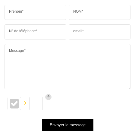
Prénom*
NOM*
N° de téléphone*
email*
Message*
Envoyer le message