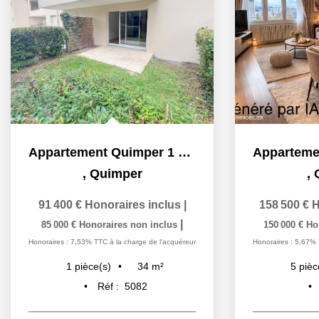
Appartement Quimper 1 pièce(s) 34 m2
,
Quimper
,
91 400 €
Honoraires inclus
|
158 500 €
H
|
85 000 €
Honoraires non inclus
150 000 €
Ho
Honoraires : 7,53% TTC à la charge de l'acquéreur
Honoraires : 5,67% 
34
m²
1
pièce(s)
5
pièc
Réf :
5082