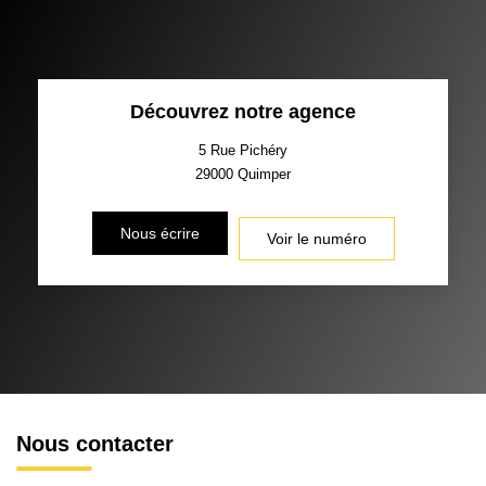
MÉNAGE
TAUX DE PROPRIÉTAIRES
TAUX D'HABITATION
Découvrez notre agence
TAXE FONCIÈRE
PART DES MÉNAGES SANS
VOITURE
5 Rue Pichéry
29000
Quimper
DISTANCE DE L'AÉROPORT :
SUPERFICIE :
Nous écrire
Voir le numéro
RÉSULTATS DES LYCÉES
ECOLES ET CRÈCHES
RESTAURANTS ET CAFÉS
COMMERCES
MÉDECINS
Nous contacter