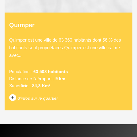
Quimper
Quimper est une ville de 63 360 habitants dont 56 % des
habitants sont propriétaires.Quimper est une ville calme
avec...
Population :
63 508 habitants
Distance de l'aéroport :
9 km
Superficie :
84,3 Km²
+
d'infos sur le quartier
DENSITÉ DE POPULATION
ENFANTS ET ADOLESCENTS
AGE MOYEN
REVENU MENSUEL PAR