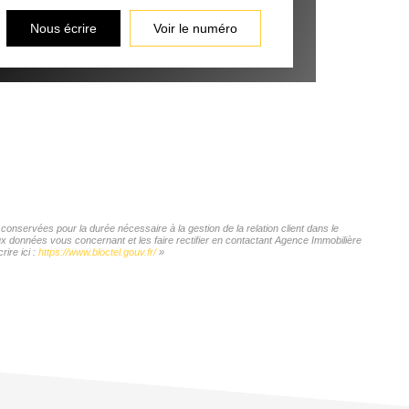
Nous écrire
Voir le numéro
onservées pour la durée nécessaire à la gestion de la relation client dans le
aux données vous concernant et les faire rectifier en contactant Agence Immobilière
ire ici :
https://www.bloctel.gouv.fr/
»