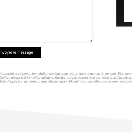
nvoyer le message
 informatisé par Agence Immobilière Louédec pour gérer votre demande de contact. Elles sont c
Conformément à la loi « informatique et libertés », vous pouvez exercer votre droit d'accès 
e d'opposition au démarchage téléphonique « Bloctel », sur laquelle vous pouvez vous inscr