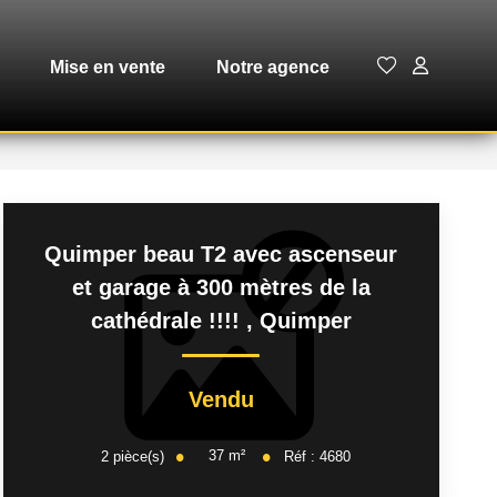
Mise en vente
Notre agence
Quimper beau T2 avec ascenseur
et garage à 300 mètres de la
cathédrale !!!!
,
Quimper
Vendu
37
m²
2
pièce(s)
Réf :
4680