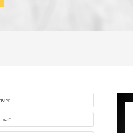
ENFANTS ET ADOLESCENTS
AGE M
TAUX DE PROPRIÉTAIRES
TAUX D
PART DES MÉNAGES SANS VOITURE
DISTAN
NOM*
RÉSULTATS DES LYCÉES
ECOLES
email*
COMMERCES
MÉDEC