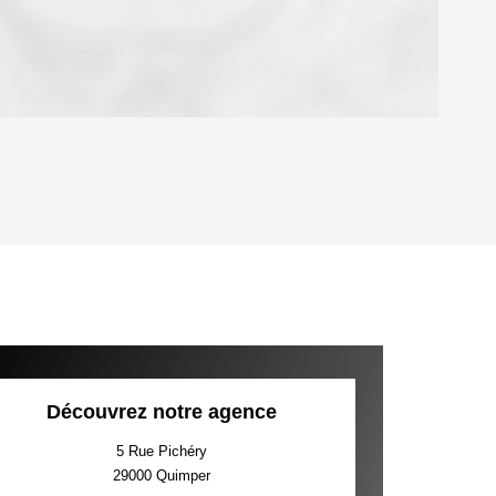
OYEN
'HABITATION
CE DE L'AÉROPORT :
 ET CRÈCHES
Découvrez notre agence
5 Rue Pichéry
29000
Quimper
INS