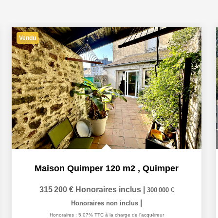
Vendu
Maison Quimper 120 m2
,
Quimper
315 200 €
Honoraires inclus
|
300 000 €
|
Honoraires non inclus
Honoraires : 5,07% TTC à la charge de l'acquéreur