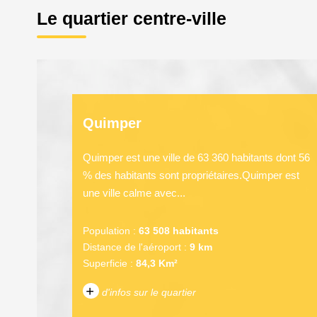
Le quartier centre-ville
Quimper
Quimper est une ville de 63 360 habitants dont 56
% des habitants sont propriétaires.Quimper est
une ville calme avec...
Population :
63 508 habitants
Distance de l'aéroport :
9 km
Superficie :
84,3 Km²
+
d'infos sur le quartier