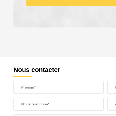
DENSITÉ DE POPULATION
REVENU MENSUEL PAR MÉNAGE
Nous contacter
TAXE FONCIÈRE
Prénom*
SUPERFICIE :
N° de téléphone*
RESTAURANTS ET CAFÉS