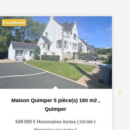
Exceptionnel
Ex
Maison Quimper 5 pièce(s) 160 m2
,
Quimper
549 000 €
Honoraires inclus
|
530 000 €
|
Honoraires non inclus