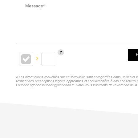
Message*
E
« Les informations recueillies sur ce formulaire sont enregistrées dans un fichier
respect des prescriptions légales applicables et sont destinées à nos conseillers 
Louédec agence-louedec@wanadoo.fr. Nous vous informons de l'existence de la list