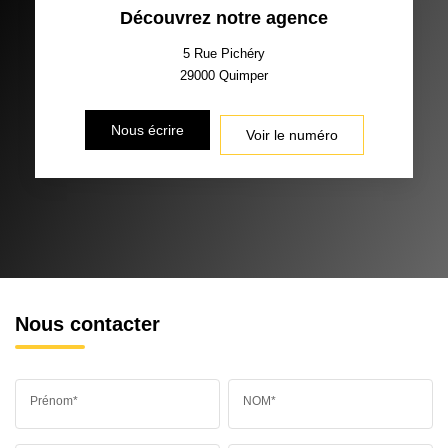
Découvrez notre agence
TAXE FONCIÈRE
PART DES MÉNAGES SANS
VOITURE
5 Rue Pichéry
29000
Quimper
DISTANCE DE L'AÉROPORT :
SUPERFICIE :
Nous écrire
Voir le numéro
RÉSULTATS DES LYCÉES
ECOLES ET CRÈCHES
RESTAURANTS ET CAFÉS
COMMERCES
MÉDECINS
Nous contacter
Prénom*
NOM*