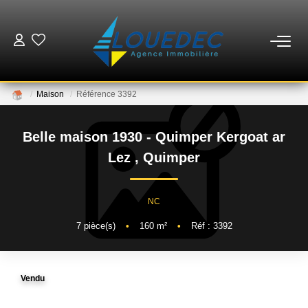
VENTES
Maison
Référence 3392
LOCATIONS
Belle maison 1930 - Quimper Kergoat ar
ESTIMATION
Lez
,
Quimper
GESTION
NC
7
pièce(s)
•
160
m²
•
Réf : 3392
MISE EN VENTE
NOTRE AGENCE
Vendu