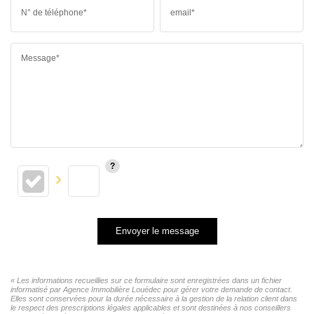
N° de téléphone*
email*
Message*
Envoyer le message
« Les informations recueillies sur ce formulaire sont enregistrées dans un fichier
informatisé par Agence Immobilière Louédec pour gérer votre demande de contact.
Elles sont conservées pour la durée nécessaire à la gestion de la relation client dans
le respect des prescriptions légales applicables et sont destinées à nos conseillers