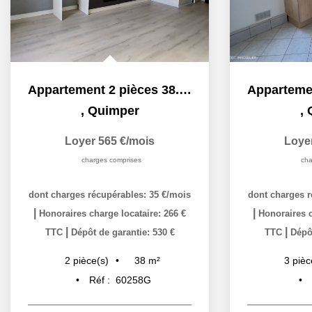
Appartement 2 pièces 38.09 m2
,
Quimper
,
Loyer 565 €/mois
Loye
charges comprises
cha
dont charges récupérables: 35 €/mois
dont charges r
|
|
Honoraires charge locataire: 266 €
Honoraires c
|
|
TTC
Dépôt de garantie: 530 €
TTC
Dépôt
38
m²
2
pièce(s)
3
pièc
Réf :
60258G