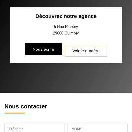
TAUX DE PROPRIÉTAIRES
TAUX D'HABITATION
Découvrez notre agence
TAXE FONCIÈRE
PART DES MÉNAGES SANS
VOITURE
5 Rue Pichéry
29000
Quimper
DISTANCE DE L'AÉROPORT :
SUPERFICIE :
Nous écrire
Voir le numéro
RÉSULTATS DES LYCÉES
ECOLES ET CRÈCHES
RESTAURANTS ET CAFÉS
COMMERCES
MÉDECINS
Nous contacter
Prénom*
NOM*