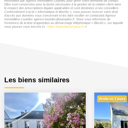
informatisé par Agence Immobilière Louédec pour gérer votre demande de contact.
Elles sont conservées pour la durée nécessaire à la gestion de la relation client dans
le respect des prescriptions légales applicables et sont destinées à nos conseillers
Conformément à la loi « informatique et libertés », vous pouvez exercer votre droit
d'accès aux données vous concernant et les faire rectifier en contactant Agence
Immobilière Louédec agence-louedec@wanadoo.fr. Nous vous informons de
l'existence de la liste d'opposition au démarchage téléphonique « Bloctel », sur laquelle
vous pouvez vous inscrire ici :
https://www.bloctel.gouv.fr/
»
Les biens similaires
Vendu en 3 jours