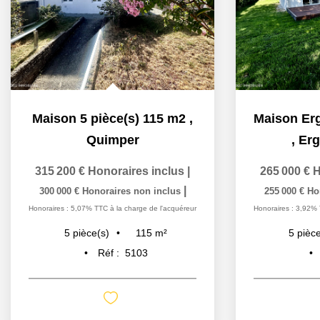
Maison 5 pièce(s) 115 m2
,
Quimper
,
Erg
315 200 €
Honoraires inclus
|
265 000 €
H
|
300 000 €
Honoraires non inclus
255 000 €
Ho
Honoraires : 5,07% TTC à la charge de l'acquéreur
Honoraires : 3,92% 
115
m²
5
pièce(s)
5
pièce
Réf :
5103