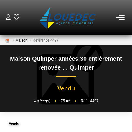
VENTES
Maison
Référence 4497
LOCATIONS
Maison Quimper années 30 entièrement
ESTIMATION
renovée .
,
Quimper
GESTION
Vendu
MISE EN VENTE
4
pièce(s)
•
75
m²
•
Réf : 4497
NOTRE AGENCE
Vendu