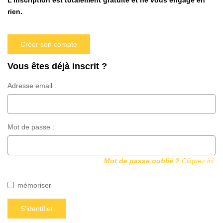
L'inscription est totalement gratuite et ne vous engage en
Qui Sommes Nous
rien.
Notre Équipe
Nos Partenaires
Créer son compte
Nous Contacter
Vous êtes déjà inscrit ?
Adresse email :
Mot de passe :
Mot de passe oublié ?
Cliquez ici.
mémoriser
S'identifier