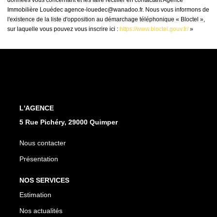
données vous concernant et les faire rectifier en contactant Agence
Immobilière Louédec agence-louedec@wanadoo.fr. Nous vous informons de
l'existence de la liste d'opposition au démarchage téléphonique « Bloctel »,
sur laquelle vous pouvez vous inscrire ici :
https://www.bloctel.gouv.fr/
»
L'AGENCE
5 Rue Pichéry, 29000 Quimper
Nous contacter
Présentation
NOS SERVICES
Estimation
Nos actualités